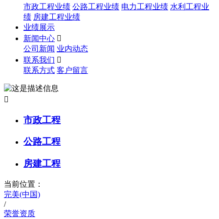
市政工程业绩
公路工程业绩
电力工程业绩
水利工程业
绩
房建工程业绩
业绩展示
新闻中心

公司新闻
业内动态
联系我们

联系方式
客户留言

市政工程
公路工程
房建工程
当前位置：
完美(中国)
/
荣誉资质