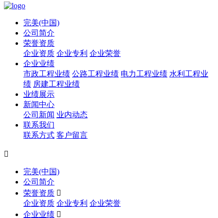
完美(中国)
公司简介
荣誉资质
企业资质
企业专利
企业荣誉
企业业绩
市政工程业绩
公路工程业绩
电力工程业绩
水利工程业
绩
房建工程业绩
业绩展示
新闻中心
公司新闻
业内动态
联系我们
联系方式
客户留言

完美(中国)
公司简介
荣誉资质

企业资质
企业专利
企业荣誉
企业业绩
