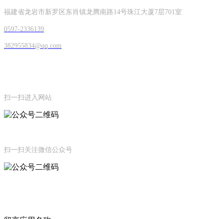
福建省龙岩市新罗区东肖镇龙腾南路14号珠江大厦7层701室
0597-2336139
382955834@qq.com
WEBSITE QR CODE
网站二维码
扫一扫进入网站
微信公众号
扫一扫关注微信公众号
ONLINE MESSAGE
联系方式