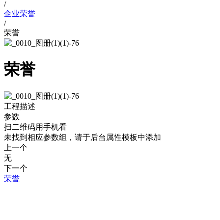
/
企业荣誉
/
荣誉
荣誉
工程描述
参数
扫二维码用手机看
未找到相应参数组，请于后台属性模板中添加
上一个
无
下一个
荣誉
CONTACT INFORMATION
联系方式