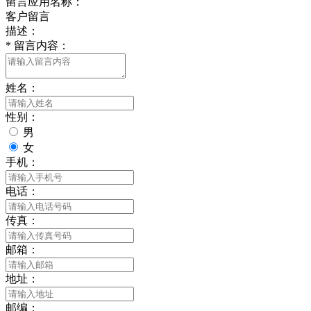
留言应用名称：
客户留言
描述：
*
留言内容：
姓名：
性别：
男
女
手机：
电话：
传真：
邮箱：
地址：
邮编：