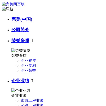
完美(中国)
公司简介
荣誉资质

荣誉资质
企业资质
企业专利
企业荣誉
企业业绩

企业业绩
市政工程业绩
公路工程业绩