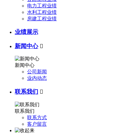
电力工程业绩
水利工程业绩
房建工程业绩
业绩展示
新闻中心

新闻中心
公司新闻
业内动态
联系我们

联系我们
联系方式
客户留言