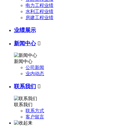
电力工程业绩
水利工程业绩
房建工程业绩
业绩展示
新闻中心

新闻中心
公司新闻
业内动态
联系我们

联系我们
联系方式
客户留言