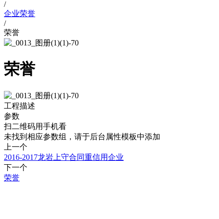
/
企业荣誉
/
荣誉
荣誉
工程描述
参数
扫二维码用手机看
未找到相应参数组，请于后台属性模板中添加
上一个
2016-2017龙岩上守合同重信用企业
下一个
荣誉
CONTACT INFORMATION
联系方式