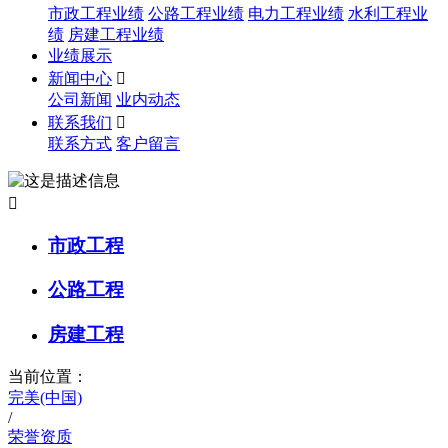
市政工程业绩
公路工程业绩
电力工程业绩
水利工程业
绩
房建工程业绩
业绩展示
新闻中心

公司新闻
业内动态
联系我们

联系方式
客户留言

市政工程
公路工程
房建工程
当前位置：
完美(中国)
/
荣誉资质