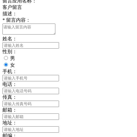
留言应用名称：
客户留言
描述：
*
留言内容：
姓名：
性别：
男
女
手机：
电话：
传真：
邮箱：
地址：
邮编：