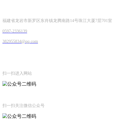
联系方式
福建省龙岩市新罗区东肖镇龙腾南路14号珠江大厦7层701室
0597-2336139
382955834@qq.com
WEBSITE QR CODE
网站二维码
扫一扫进入网站
微信公众号
扫一扫关注微信公众号
ONLINE MESSAGE