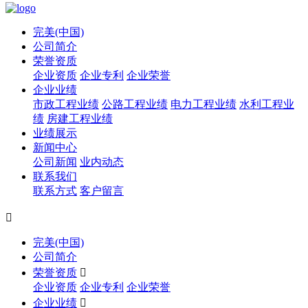
完美(中国)
公司简介
荣誉资质
企业资质
企业专利
企业荣誉
企业业绩
市政工程业绩
公路工程业绩
电力工程业绩
水利工程业
绩
房建工程业绩
业绩展示
新闻中心
公司新闻
业内动态
联系我们
联系方式
客户留言

完美(中国)
公司简介
荣誉资质

企业资质
企业专利
企业荣誉
企业业绩
