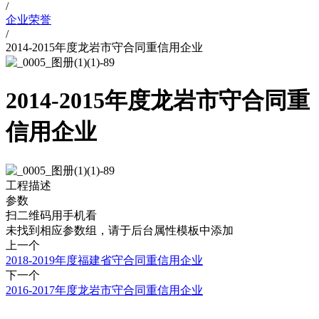
/
企业荣誉
/
2014-2015年度龙岩市守合同重信用企业
2014-2015年度龙岩市守合同重
信用企业
工程描述
参数
扫二维码用手机看
未找到相应参数组，请于后台属性模板中添加
上一个
2018-2019年度福建省守合同重信用企业
下一个
2016-2017年度龙岩市守合同重信用企业
CONTACT INFORMATION