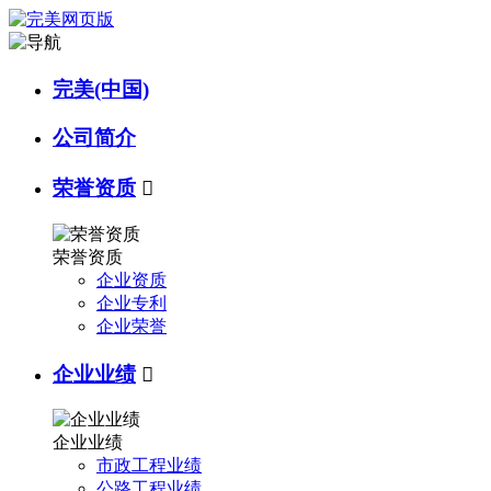
完美(中国)
公司简介
荣誉资质

荣誉资质
企业资质
企业专利
企业荣誉
企业业绩

企业业绩
市政工程业绩
公路工程业绩